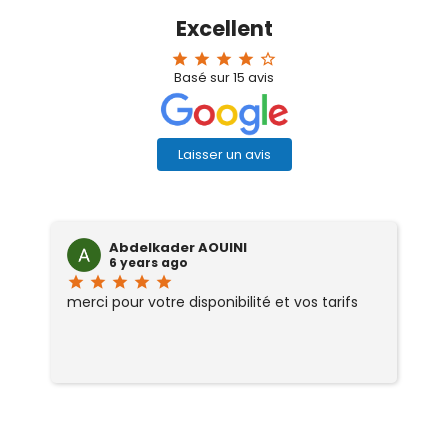
Excellent
star
star
star
star
star_border
Basé sur
15
avis
Laisser un avis
Abdelkader AOUINI
6 years ago
star
star
star
star
star
sta
merci pour votre disponibilité et vos tarifs
Tr