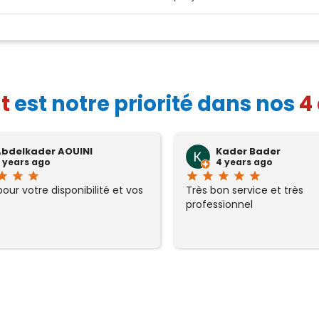
t
est notre priorité dans nos
4
Abdelkader AOUINI
Kader Bader
 years ago
4 years ago
tar
star
star
star
star
star
star
star
our votre disponibilité et vos
Très bon service et très
professionnel