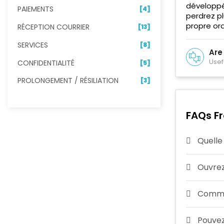
développé
PAIEMENTS
[4]
perdrez pl
propre ord
RÉCEPTION COURRIER
[13]
SERVICES
[8]
Are
Usef
CONFIDENTIALITÉ
[5]
PROLONGEMENT / RÉSILIATION
[3]
FAQs F
Quelle
Ouvrez
Commen
Pouvez