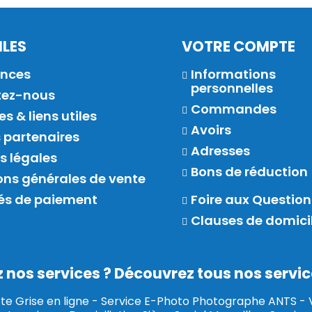
ILES
VOTRE COMPTE
ences
Informations
personnelles
tez-nous
Commandes
s & liens utiles
Avoirs
s partenaires
Adresses
s légales
Bons de réduction
ons générales de vente
és de paiement
Foire aux Question
Clauses de domici
nos services ? Découvrez tous nos service
te Grise en ligne
-
Service E-Photo Photographe ANTS
-