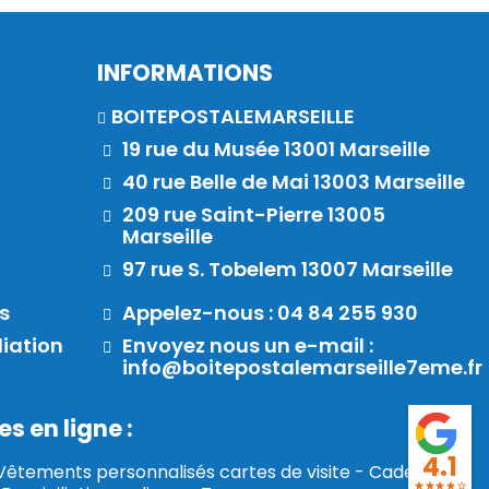
INFORMATIONS
BOITEPOSTALEMARSEILLE
19 rue du Musée 13001 Marseille
40 rue Belle de Mai 13003 Marseille
209 rue Saint-Pierre 13005
Marseille
97 rue S. Tobelem 13007 Marseille
s
Appelez-nous : 04 84 255 930
liation
Envoyez nous un e-mail :
info@boitepostalemarseille7eme.fr
s en ligne :
4.1
Vêtements personnalisés cartes de visite
-
Cadeaux et
star
star
star
star
star_border