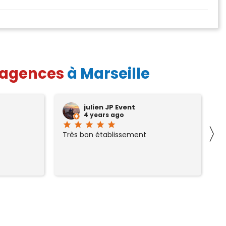
 agences
à Marseille
julien JP Event
4 years ago
star
star
star
star
star
st
〉
Très bon établissement
L