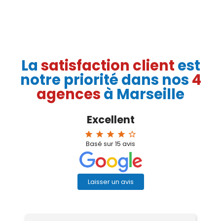
Li
La
satisfaction client
est
notre priorité dans nos
4
agences
à Marseille
Excellent
star
star
star
star
star_border
Basé sur
15
avis
Laisser un avis