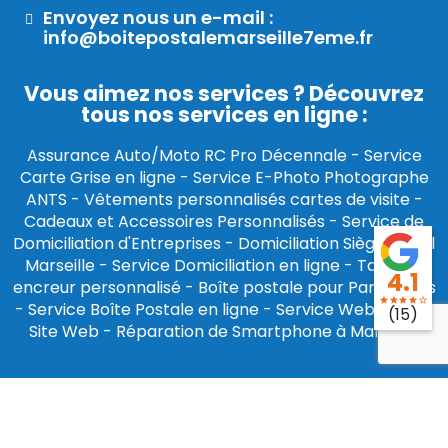
Envoyez nous un e-mail :
info@boitepostalemarseille7eme.fr
Vous aimez nos services ? Découvrez
tous nos services en ligne :
Assurance Auto/Moto RC Pro Décennale
-
Service
Carte Grise en ligne
-
Service E-Photo Photographe
ANTS
-
Vêtements personnalisés cartes de visite
-
Cadeaux et Accessoires Personnalisés
-
Service de
Domiciliation d'Entreprises
-
Domiciliation Siège Social
Marseille
-
Service Domiciliation en ligne
-
Tampon
4.1
encreur personnalisé
-
Boîte postale pour Particuliers
star
star
star
star
star_border
-
Service Boîte Postale en ligne
-
Service Webmaster
(15)
Site Web
-
Réparation de Smartphone à Marseille