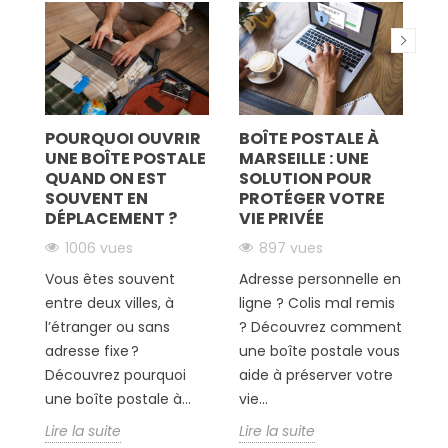
TS
POURQUOI OUVRIR
BOÎTE POSTALE À
V
ES
UNE BOÎTE POSTALE
MARSEILLE : UNE
D
QUAND ON EST
SOLUTION POUR
H
SOUVENT EN
PROTÉGER VOTRE
P
DÉPLACEMENT ?
VIE PRIVÉE
V
1006 vues
897 vues
Vous êtes souvent
Adresse personnelle en
Si
t
entre deux villes, à
ligne ? Colis mal remis
h
i
l’étranger ou sans
? Découvrez comment
t
ts
adresse fixe ?
une boîte postale vous
p
Découvrez pourquoi
aide à préserver votre
re
une boîte postale à...
vie...
D
un
Lire la suite
Lire la suite