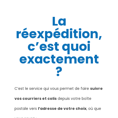
La
réexpédition,
c’est quoi
exactement
?
C’est le service qui vous permet de faire
suivre
vos courriers et colis
depuis votre boîte
postale vers
l’adresse de votre choix
, où que