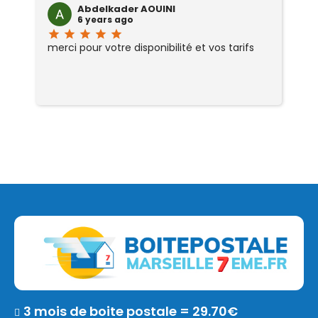
Abdelkader AOUINI
6 years ago
star
star
star
star
star
sta
merci pour votre disponibilité et vos tarifs
Tr
3 mois de boite postale = 29.70€