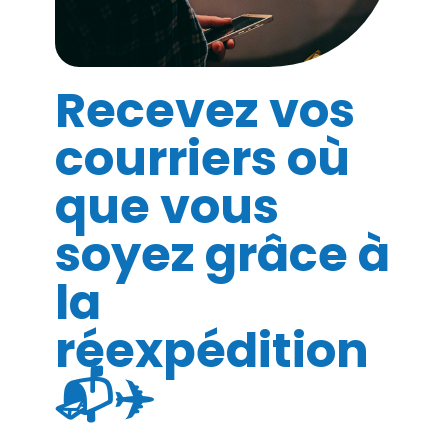
Recevez vos
courriers où
que vous
soyez grâce à
la
réexpédition
📬✈️