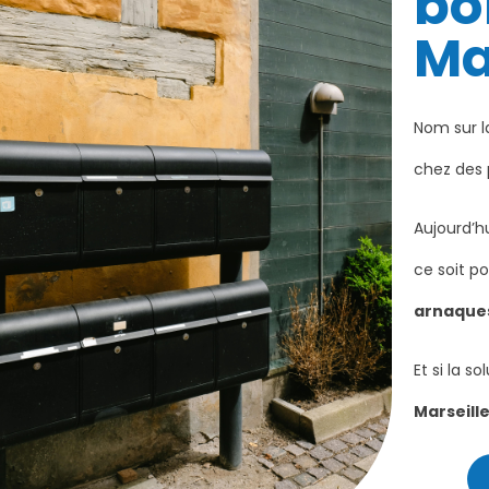
bo
Mar
S DE BOÎTE
QUELS SONT LES AVANTAGES
SEILLE 📍
FISCAUX OU ADMINISTRATIFS
Nom sur la
E QUI VOUS
D'UNE BOÎTE POSTALE ?
MIEUX
1336 vues
chez des 
Une boîte postale à Marseille n’est
 agences à
pas juste pratique : elle vous
Aujourd’h
isir l’adresse de
simplifie aussi la vie côté
ce soit p
 correspond le
administratif et peut...
s :...
Lire la suite
arnaque
Et si la s
Marseill