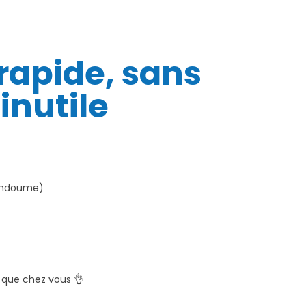
 rapide, sans
inutile
, Endoume)
s que chez vous 👌