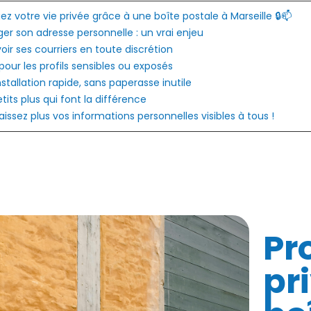
 vie côté
postale à Marseille ? On vous aide à
gez votre vie privée grâce à une boîte postale à Marseille 🔒📫
eut...
faire le...
ger son adresse personnelle : un vrai enjeu
oir ses courriers en toute discrétion
Lire la suite
 pour les profils sensibles ou exposés
nstallation rapide, sans paperasse inutile
etits plus qui font la différence
 laissez plus vos informations personnelles visibles à tous !
Pr
pr