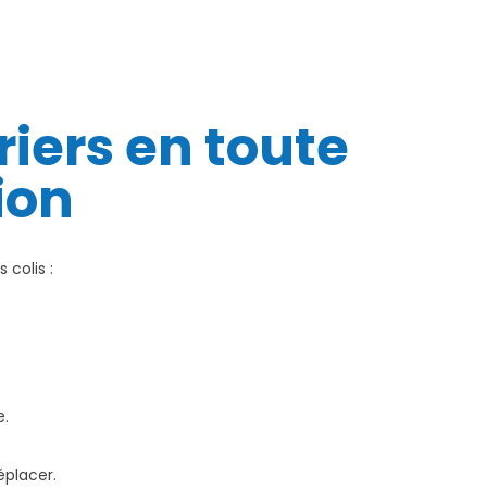
riers en toute
ion
 colis :
e.
éplacer.