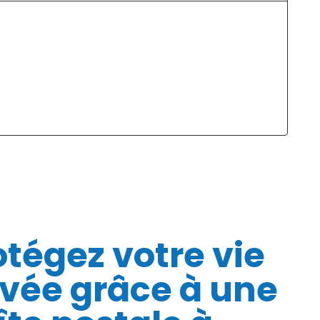
est simple et rapide. Voici la liste des
nouvelle : oui, et...
documents à fournir pour créer
votre...
Lire la suite
Lire la suite
otégez votre vie
ivée grâce à une