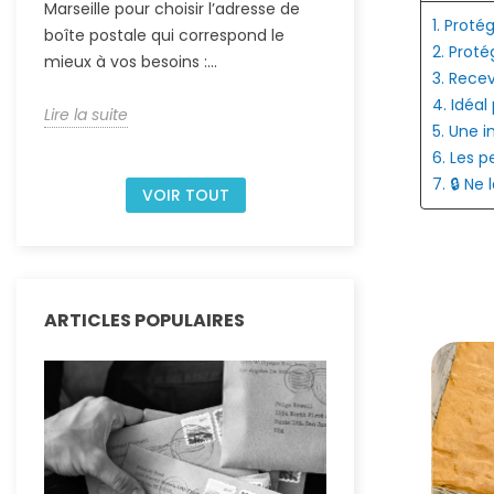
Marseille pour choisir l’adresse de
simplifie aussi la
1. Proté
boîte postale qui correspond le
administratif et p
2. Proté
mieux à vos besoins :...
3. Recev
Lire la suite
4. Idéal
Lire la suite
5. Une i
6. Les p
7. 🔒 Ne
VOIR TOUT
ARTICLES POPULAIRES