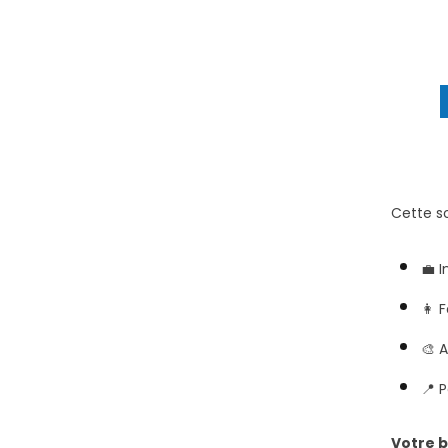
Cette so
💼 
👩 
🎨 A
📍 
Votre b