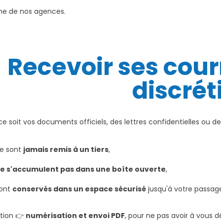
une de nos agences.
Recevoir ses cour
discrét
e soit vos documents officiels, des lettres confidentielles ou des
ne sont
jamais remis à un tiers
,
e s'accumulent pas dans une boîte ouverte
,
sont
conservés dans un espace sécurisé
jusqu'à votre passag
ption 👉
numérisation et envoi PDF
, pour ne pas avoir à vous d