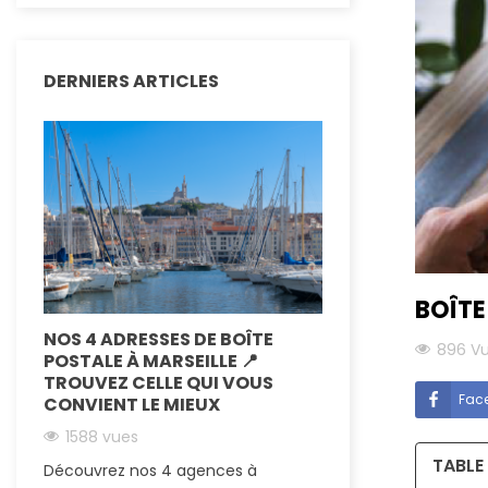
DERNIERS ARTICLES
BOÎTE
NOS 4 ADRESSES DE BOÎTE
QUELS SONT L
896 V
POSTALE À MARSEILLE 📍
FISCAUX OU A
TROUVEZ CELLE QUI VOUS
D'UNE BOÎTE P
Fac
CONVIENT LE MIEUX
1336 vues
1588 vues
Une boîte postale
TABLE
Découvrez nos 4 agences à
pas juste pratique