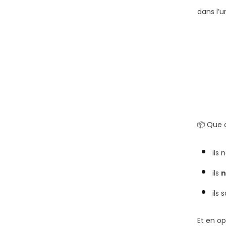
dans l’
📦 Que c
ils 
ils
n
ils 
Et en o