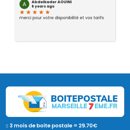
Abdelkader AOUINI
6 years ago
star
star
star
star
star
sta
merci pour votre disponibilité et vos tarifs
Tr
3 mois de boite postale = 29.70€