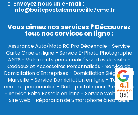
Envoyez nous un e-mail :
info@boitepostalemarseille7eme.fr
Vous aimez nos services ? Découvrez
tous nos services en ligne :
Assurance Auto/Moto RC Pro Décennale
-
Service
Carte Grise en ligne
-
Service E-Photo Photographe
ANTS
-
Vêtements personnalisés cartes de visite
-
Cadeaux et Accessoires Personnalisés
-
Service de
Domiciliation d'Entreprises
-
Domiciliation Siège Social
Marseille
-
Service Domiciliation en ligne
-
Tampon
4.1
encreur personnalisé
-
Boîte postale pour Particuliers
star
star
star
star
star_border
-
Service Boîte Postale en ligne
-
Service Webmaster
(15)
Site Web
-
Réparation de Smartphone à Marseille