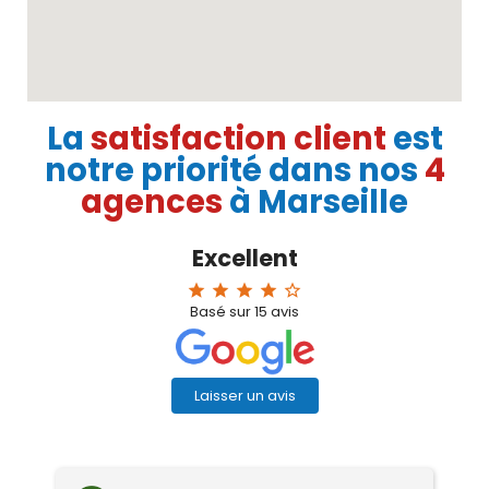
La
satisfaction client
est
notre priorité dans nos
4
agences
à Marseille
Excellent
star
star
star
star
star_border
Basé sur
15
avis
Laisser un avis