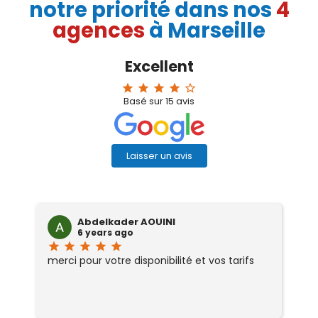
notre priorité dans nos
4
agences
à Marseille
Excellent
star
star
star
star
star_border
Basé sur
15
avis
Laisser un avis
Abdelkader AOUINI
6 years ago
star
star
star
star
star
sta
merci pour votre disponibilité et vos tarifs
Tr